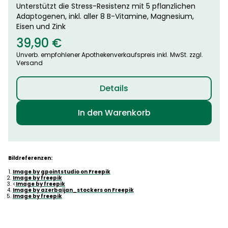
Unterstützt die Stress-Resistenz mit 5 pflanzlichen
Adaptogenen, inkl. aller 8 B-Vitamine, Magnesium,
Eisen und Zink
39,90
€
Unverb. empfohlener Apothekenverkaufspreis inkl. MwSt. zzgl.
Versand
Details
In den Warenkorb
Bildreferenzen:
Image by gpointstudio on Freepik
Image by freepik
<
Image by freepik
Image by azerbaijan_stockers on Freepik
Image by freepik