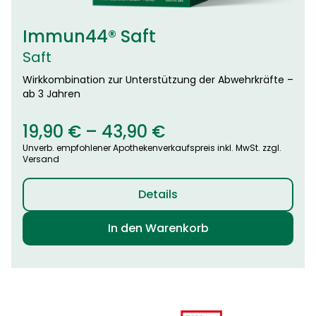
Optionen
können
auf
Immun44® Saft
der
Saft
Produktseite
gewählt
Wirkkombination zur Unterstützung der Abwehrkräfte –
werden
ab 3 Jahren
19,90
€
–
43,90
€
Unverb. empfohlener Apothekenverkaufspreis inkl. MwSt. zzgl.
Versand
Details
In den Warenkorb