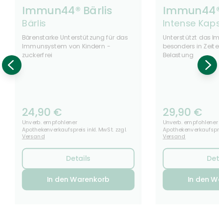
Immun44® Bärlis
Immun44®
Bärlis
Intense Kap
Bärenstarke Unterstützung für das
Unterstützt das 
Immunsystem von Kindern -
besonders in Zeit
zuckerfrei
Belastung
24,90
€
29,90
€
Unverb. empfohlener
Unverb. empfohlener
Apothekenverkaufspreis inkl. MwSt. zzgl.
Apothekenverkaufsprei
Versand
Versand
Details
Det
In den Warenkorb
In den W