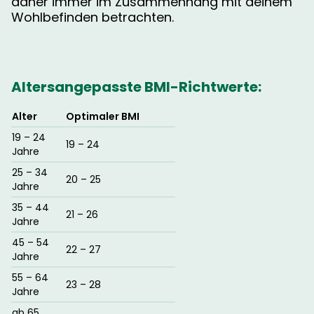
daher immer im Zusammenhang mit deinem
Wohlbefinden betrachten.
Altersang
epasste BMI-Richtwerte:
Alter
Optimaler BMI
19 – 24
19 – 24
Jahre
25 – 34
20 – 25
Jahre
35 – 44
21 – 26
Jahre
45 – 54
22 – 27
Jahre
55 – 64
23 – 28
Jahre
ab 65