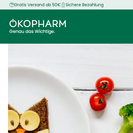
Zum
Gratis Versand ab 50€
Sichere Bezahlung
Inhalt
springen
Die Marke ÖKOPHARM
Immunsystem
Immunsystem
Blog
Lernen und Konzentration
Sport & Energie
Sport & Energie
Unsere Geschichte
Lernen & Gedäc
Lernen & Ge
ÖKOP