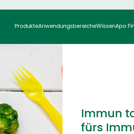
Produkte
Anwendungsbereiche
Wissen
Apo Fi
htnis
dächtnis
HARM® Wirkkombinationen
Immunsystem stärken
Entspannung
Entspannung & Nerven
Schönheit
ÖKOPHARM Entitäten
Männergesundheit
Speziell für mich
Verdauung & Stof
Fo
Ve
Immun to
fürs Im