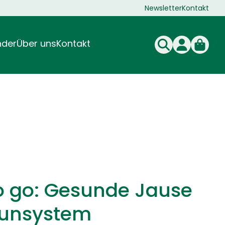
Newsletter
Kontakt
nder
Über uns
Kontakt
fwechsel
rschung & Entwicklung
rdauung & Stoffwechsel
Stresstoleranz
Schönheit
Verdauung unterstützen
Unser ÖKOPHARM® Experte
Vitamine & Mineralstoffe
Vitamine & Mineralstoffe
 go: Gesunde Jause
munsystem